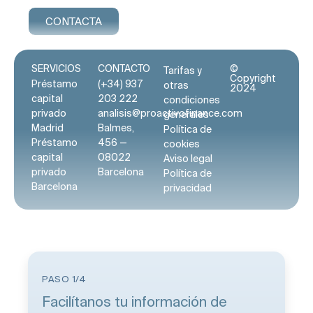
CONTACTA
SERVICIOS
CONTACTO
©
Tarifas y
Copyright
Préstamo
(+34) 937
otras
2024
capital
203 222
condiciones
privado
analisis@proactivofinance.com
generales
Madrid
Balmes,
Política de
Préstamo
456 —
cookies
capital
08022
Aviso legal
privado
Barcelona
Política de
Barcelona
privacidad
PASO 1/4
Facilítanos tu información de