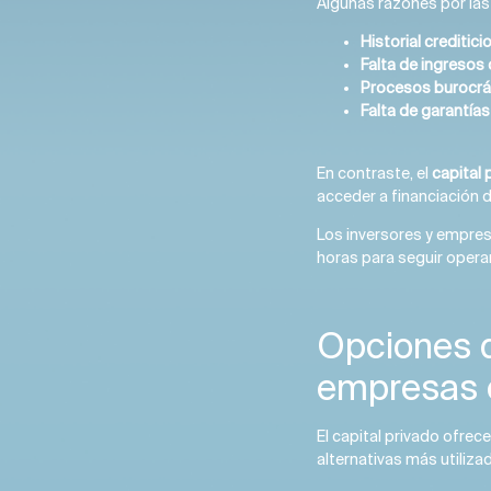
Algunas razones por las
Historial creditic
Falta de ingresos
Procesos burocrát
Falta de garantías
En contraste, el
capital 
acceder a financiación d
Los inversores y empres
horas para seguir opera
Opciones d
empresas e
El capital privado ofrec
alternativas más utiliza