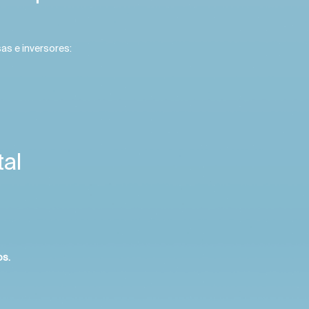
as e inversores:
tal
os.