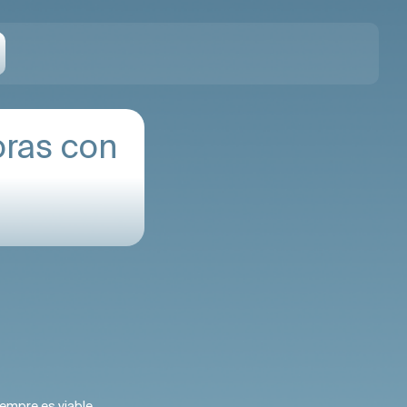
oras con
iempre es viable