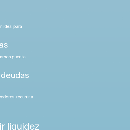
n ideal para
as
stamos puente
o deudas
dores, recurrir a
r liquidez