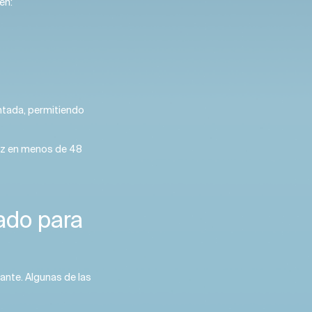
en:
entada, permitiendo
ez en menos de 48
vado para
tante. Algunas de las