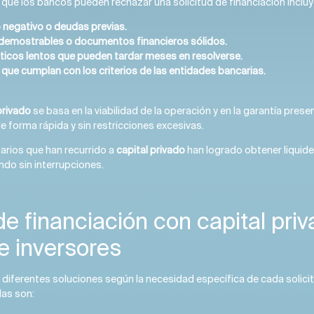
 que los bancos pueden rechazar una solicitud de financiación incluy
io negativo o deudas previas.
 demostrables o documentos financieros sólidos.
icos lentos que pueden tardar meses en resolverse.
 que cumplan con los criterios de las entidades bancarias.
privado
se basa en la viabilidad de la operación y en la garantía pres
e forma rápida y sin restricciones excesivas.
arios que han recurrido a
capital privado
han logrado obtener liquid
ndo sin interrupciones.
e financiación con capital pri
 inversores
e diferentes soluciones según la necesidad específica de cada solici
das son: