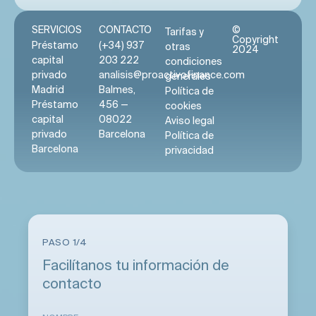
SERVICIOS
CONTACTO
©
Tarifas y
Copyright
Préstamo
(+34) 937
otras
2024
capital
203 222
condiciones
privado
analisis@proactivofinance.com
generales
Madrid
Balmes,
Política de
Préstamo
456 —
cookies
capital
08022
Aviso legal
privado
Barcelona
Política de
Barcelona
privacidad
PASO 1/4
Facilítanos tu información de
contacto