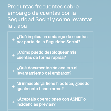
Preguntas frecuentes sobre
embargo de cuentas por la
Seguridad Social y cómo levantar
la traba
¿Qué implica un embargo de cuentas
por parte de la Seguridad Social?
¿Cómo puedo desbloquear mis
La Tesorería puede bloquear saldos,
cuentas de forma rápida?
ejecutar cargos y anotar embargos sobre
bienes. Para
levantar la traba
es clave
¿Qué documentación acelera el
Con liquidez urgente para saldar la deuda
cancelar la deuda o pactar solución
levantamiento del embargo?
ejecutada. Estructuramos
financiación con
inmediata con
préstamo con garantía
aval de propiedad
que permite pagar el
hipotecaria
respaldado por un inmueble.
Mi inmueble ya tiene hipoteca, ¿puedo
Notificación o expediente de embargo,
importe requerido y solicitar el
igualmente financiarme?
nota simple
del inmueble, escrituras,
levantamiento del embargo para recuperar
DNI/CIF y certificación de deuda. Con
operativa cuanto antes.
¿Aceptáis operaciones con ASNEF o
Sí, podemos estudiar
hipoteca de
esto valoramos el
préstamo urgente
y
incidencias previas?
segundo grado
si la tasación lo permite o
coordinamos el pago para liberar la traba
plantear una refinanciación que unifique