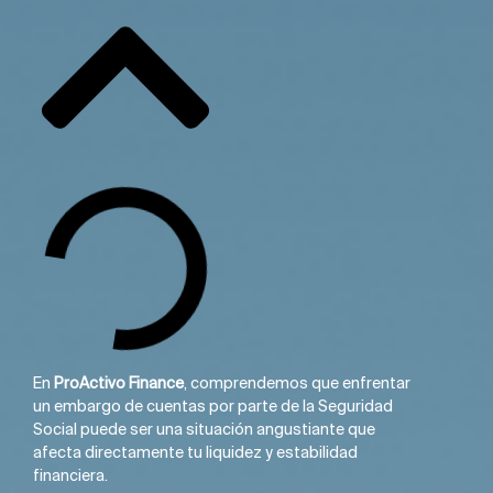
En
ProActivo Finance
, comprendemos que enfrentar
un embargo de cuentas por parte de la Seguridad
Social puede ser una situación angustiante que
afecta directamente tu liquidez y estabilidad
financiera.