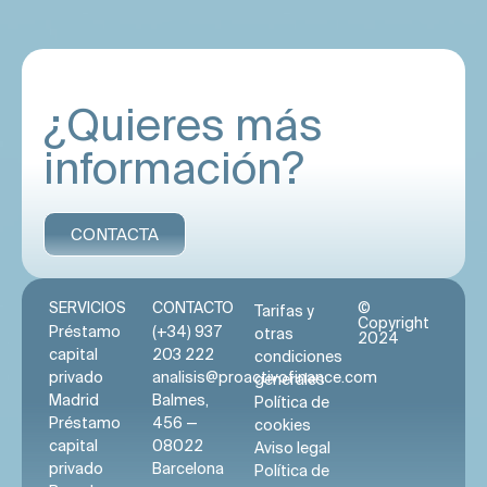
¿Quieres más
información?
CONTACTA
SERVICIOS
CONTACTO
©
Tarifas y
Copyright
Préstamo
(+34) 937
otras
2024
capital
203 222
condiciones
privado
analisis@proactivofinance.com
generales
Madrid
Balmes,
Política de
Préstamo
456 —
cookies
capital
08022
Aviso legal
privado
Barcelona
Política de