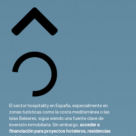
El sector hospitality en España, especialmente en
zonas turísticas como la costa mediterránea o las
Islas Baleares, sigue siendo una fuente clave de
inversión inmobiliaria. Sin embargo,
acceder a
financiación para proyectos hoteleros, residencias