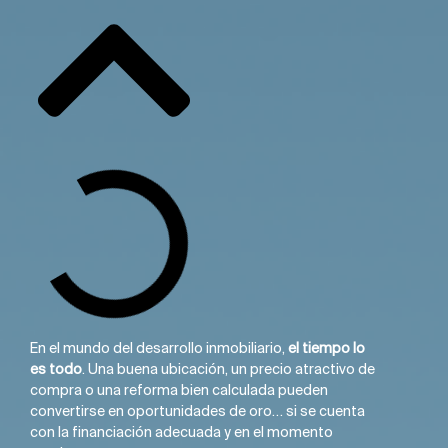
En el mundo del desarrollo inmobiliario,
el tiempo lo
es todo
. Una buena ubicación, un precio atractivo de
compra o una reforma bien calculada pueden
convertirse en oportunidades de oro… si se cuenta
con la financiación adecuada y en el momento