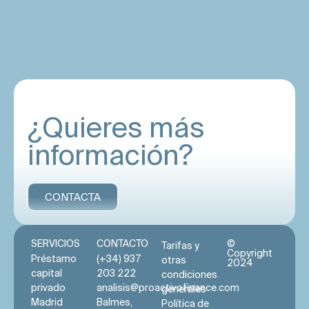
¿Quieres más
información?
CONTACTA
SERVICIOS
CONTACTO
©
Tarifas y
Copyright
Préstamo
(+34) 937
otras
2024
capital
203 222
condiciones
privado
analisis@proactivofinance.com
generales
Madrid
Balmes,
Política de