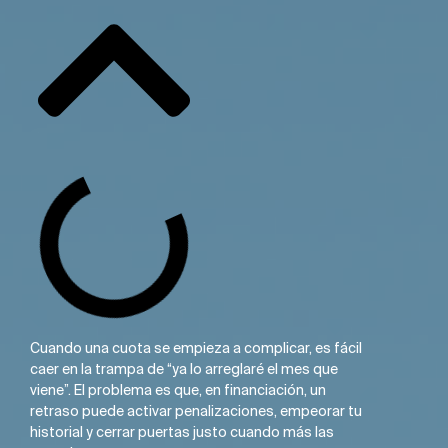
Cuando una cuota se empieza a complicar, es fácil
caer en la trampa de “ya lo arreglaré el mes que
viene”. El problema es que, en financiación, un
retraso puede activar penalizaciones, empeorar tu
historial y cerrar puertas justo cuando más las