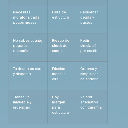
Necesitas
Falta de
Rediseñar
moratoria cada
estructura
deuda y
pocos meses
gastos
No sabes cuánto
Riesgo de
Pedir
pagarás
shock de
simulación
después
cuota
por escrito
Tu deuda es cara
Fricción
Ordenar y
y dispersa
mensual
simplificar
alta
calendario
Tienes un
Hay
Valorar
inmueble y
margen
alternativa
urgencias
para
con garantía
estructura