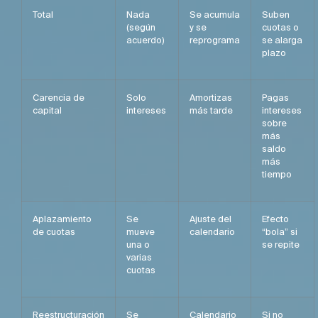
Total
Nada
Se acumula
Suben
(según
y se
cuotas o
acuerdo)
reprograma
se alarga
plazo
Carencia de
Solo
Amortizas
Pagas
capital
intereses
más tarde
intereses
sobre
más
saldo
más
tiempo
Aplazamiento
Se
Ajuste del
Efecto
de cuotas
mueve
calendario
“bola” si
una o
se repite
varias
cuotas
Reestructuración
Se
Calendario
Si no