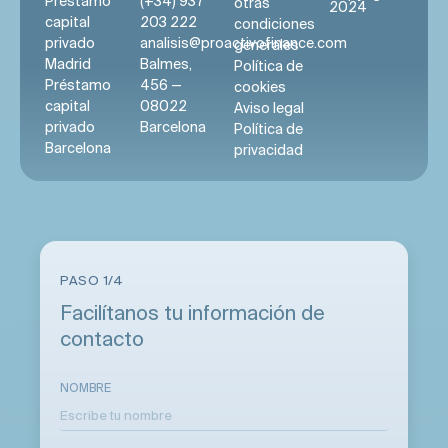
Préstamo
(+34) 937
otras
2024
capital
203 222
condiciones
privado
analisis@proactivofinance.com
generales
Madrid
Balmes,
Política de
Préstamo
456 —
cookies
capital
08022
Aviso legal
privado
Barcelona
Política de
Barcelona
privacidad
PASO 1/4
Facilítanos tu información de
contacto
NOMBRE