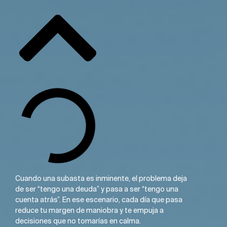
Cuando una subasta es inminente, el problema deja
de ser “tengo una deuda” y pasa a ser “tengo una
cuenta atrás”. En ese escenario, cada día que pasa
reduce tu margen de maniobra y te empuja a
decisiones que no tomarías en calma.