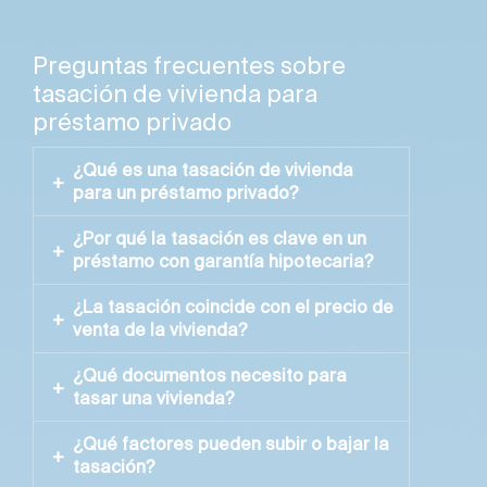
Preguntas frecuentes sobre
tasación de vivienda para
préstamo privado
¿Qué es una tasación de vivienda
para un préstamo privado?
¿Por qué la tasación es clave en un
Es un informe profesional que estima el
préstamo con garantía hipotecaria?
valor real de una vivienda con criterios
objetivos de mercado. En un
préstamo
¿La tasación coincide con el precio de
Porque marca el margen real de
privado
, la tasación sirve para calcular
venta de la vivienda?
financiación. En un
préstamo con garantía
cuánto capital puede obtenerse usando el
hipotecaria
, el valor tasado ayuda a definir
inmueble como garantía.
¿Qué documentos necesito para
No siempre. El precio de venta puede
el importe máximo, el riesgo de la
tasar una vivienda?
depender de expectativas o negociación.
operación, el plazo y una estructura de
La tasación busca un valor defendible
devolución coherente.
¿Qué factores pueden subir o bajar la
Conviene preparar nota simple actualizada,
según comparables reales, ubicación,
tasación?
escritura de propiedad, referencia
estado, superficie, cargas y liquidez del