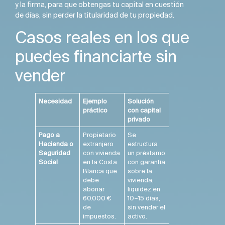
y la firma, para que obtengas tu capital en cuestión
de días, sin perder la titularidad de tu propiedad.
Casos reales en los que
puedes financiarte sin
vender
Necesidad
Ejemplo
Solución
práctico
con capital
privado
Pago a
Propietario
Se
Hacienda o
extranjero
estructura
Seguridad
con vivienda
un préstamo
Social
en la Costa
con garantía
Blanca que
sobre la
debe
vivienda,
abonar
liquidez en
60.000 €
10–15 días,
de
sin vender el
impuestos.
activo.