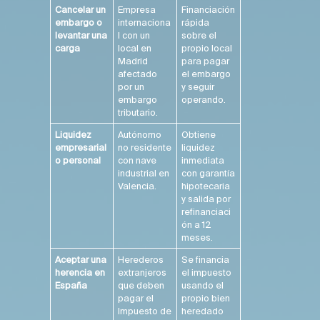
Cancelar un
Empresa
Financiación
embargo o
internaciona
rápida
levantar una
l con un
sobre el
carga
local en
propio local
Madrid
para pagar
afectado
el embargo
por un
y seguir
embargo
operando.
tributario.
Liquidez
Autónomo
Obtiene
empresarial
no residente
liquidez
o personal
con nave
inmediata
industrial en
con garantía
Valencia.
hipotecaria
y salida por
refinanciaci
ón a 12
meses.
Aceptar una
Herederos
Se financia
herencia en
extranjeros
el impuesto
España
que deben
usando el
pagar el
propio bien
Impuesto de
heredado