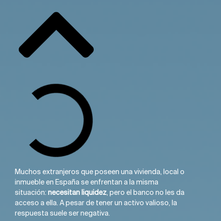
Muchos extranjeros que poseen una vivienda, local o
inmueble en España se enfrentan a la misma
situación:
necesitan liquidez
, pero el banco no les da
acceso a ella. A pesar de tener un activo valioso, la
respuesta suele ser negativa.