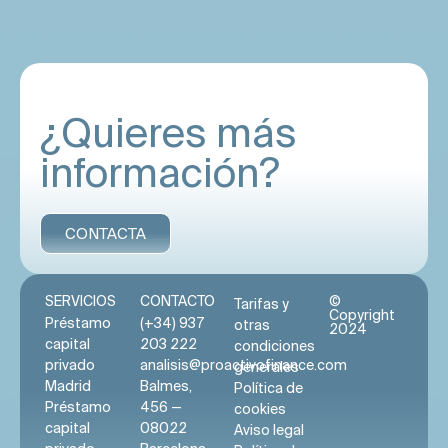
¿Quieres más
información?
CONTACTA
SERVICIOS
CONTACTO
©
Tarifas y
Copyright
Préstamo
(+34) 937
otras
2024
capital
203 222
condiciones
privado
analisis@proactivofinance.com
generales
Madrid
Balmes,
Política de
Préstamo
456 —
cookies
capital
08022
Aviso legal