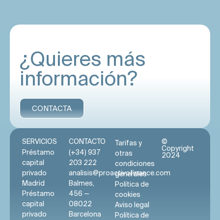
un
préstamo para subasta
para detener el
proceso, incluso con otros préstamos
activos, siempre que la garantía lo permita.
¿Quieres más
información?
CONTACTA
SERVICIOS
CONTACTO
©
Tarifas y
Copyright
Préstamo
(+34) 937
otras
2024
capital
203 222
condiciones
privado
analisis@proactivofinance.com
generales
Madrid
Balmes,
Política de
Préstamo
456 —
cookies
capital
08022
Aviso legal
privado
Barcelona
Política de