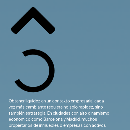
Obtener liquidez en un contexto empresarial cada
vez más cambiante requiere no solo rapidez, sino
también estrategia. En ciudades con alto dinamismo
económico como Barcelona y Madrid, muchos
propietarios de inmuebles o empresas con activos