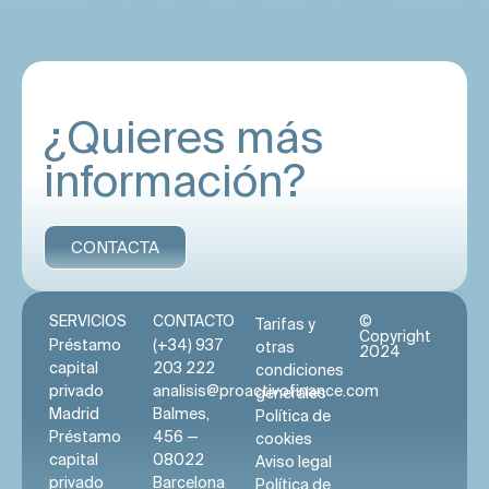
¿Quieres más
información?
CONTACTA
SERVICIOS
CONTACTO
©
Tarifas y
Copyright
Préstamo
(+34) 937
otras
2024
capital
203 222
condiciones
privado
analisis@proactivofinance.com
generales
Madrid
Balmes,
Política de
Préstamo
456 —
cookies
capital
08022
Aviso legal
privado
Barcelona
Política de