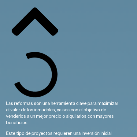
Las reformas son una herramienta clave para maximizar
el valor de los inmuebles, ya sea con el objetivo de
venderlos a un mejor precio o alquilarlos con mayores
beneficios.
Este tipo de proyectos requieren una inversión inicial