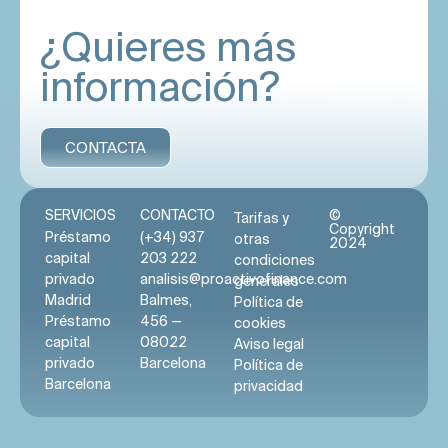
¿Quieres más
información?
CONTACTA
SERVICIOS
CONTACTO
©
Tarifas y
Copyright
Préstamo
(+34) 937
otras
2024
capital
203 222
condiciones
privado
analisis@proactivofinance.com
generales
Madrid
Balmes,
Política de
Préstamo
456 —
cookies
capital
08022
Aviso legal
privado
Barcelona
Política de
Barcelona
privacidad