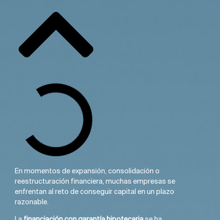
En momentos de expansión, consolidación o
reestructuración financiera, muchas empresas se
enfrentan al reto de conseguir capital en un plazo
razonable.
La
financiación con garantía hipotecaria
se ha